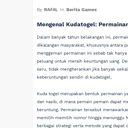
By
RAf4L
In
Berita Games
Mengenal Kudatogel: Permainan
Dalam banyak tahun belakangan ini, permai
dikalangan masyarakat, khususnya antara pa
menggemari permainan ini sebab tak hanya
peluang untuk meraih keuntungan uang. D
seru, tidak mengherankan jika banyak seka
keberuntungan sendiri di kudatogel.
Kuda togel merupakan bentuk permainan 
dan nasib, di mana pemain pemain dapat 
beruntung. Permainan tersebut menawarkan
memilih memilih nomor hingga menunggu ha
berbagai strategi serta metode yang dapat 