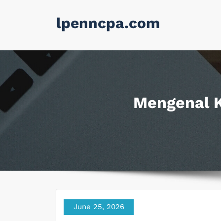
Skip
lpenncpa.com
to
content
Mengenal K
June 25, 2026