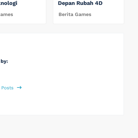
knologi
Depan Rubah 4D
Games
Berita Games
 by:
l Posts