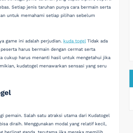
ebas. Setiap jenis taruhan punya cara bermain serta
urkan untuk memahami setiap pilihan sebelum
a game ini adalah perjudian.
kuda togel
Tidak ada
i peserta harus bermain dengan cermat serta
a cukup harus menanti hasil untuk mengetahui jika
emikian, kudatogel menawarkan sensasi yang seru
gel
i pemain. Salah satu atraksi utama dari Kudatogel
sa diraih. Menggunakan modal yang relatif kecil,
 berlipat ganda, terutama jika mereka memilih