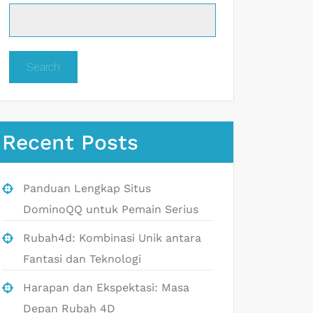
Search
Recent Posts
Panduan Lengkap Situs
DominoQQ untuk Pemain Serius
Rubah4d: Kombinasi Unik antara
Fantasi dan Teknologi
Harapan dan Ekspektasi: Masa
Depan Rubah 4D