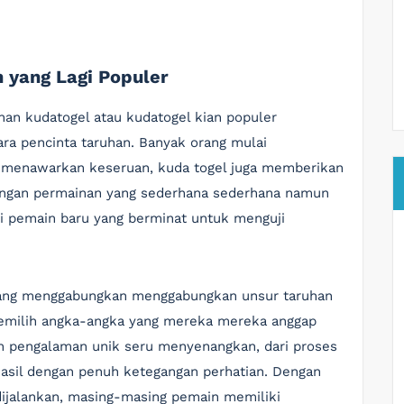
 yang Lagi Populer
nan kudatogel atau kudatogel kian populer
ra pencinta taruhan. Banyak orang mulai
 menawarkan keseruan, kuda togel juga memberikan
engan permainan yang sederhana sederhana namun
li pemain baru yang berminat untuk menguji
yang menggabungkan menggabungkan unsur taruhan
memilih angka-angka yang mereka mereka anggap
 pengalaman unik seru menyenangkan, dari proses
sil dengan penuh ketegangan perhatian. Dengan
dijalankan, masing-masing pemain memiliki