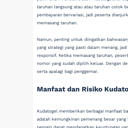
taruhan langsung atau atau taruhan colok b
pembayaran bervariasi, jadi peserta dianj
memasang taruhan.
Namun, penting untuk diingatkan bahwasany
yang strategi yang pasti dalam menang, jad
responsif. Ketika memasang taruhan, pesert
nomor yang sudah dipilih keluar. Dengan d
serta apalagi bagi penggemar.
Manfaat dan Risiko Kudato
Kudatogel memberikan berbagai manfaat bag
adalah kemungkinan pemenang besar yang bi
pemain dapat mendapatkan keuntungan yang