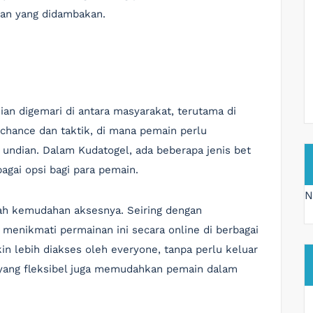
n yang didambakan.
an digemari di antara masyarakat, terutama di
chance dan taktik, di mana pemain perlu
 undian. Dalam Kudatogel, ada beberapa jenis bet
agai opsi bagi para pemain.
N
lah kemudahan aksesnya. Seiring dengan
menikmati permainan ini secara online di berbagai
n lebih diakses oleh everyone, tanpa perlu keluar
 yang fleksibel juga memudahkan pemain dalam