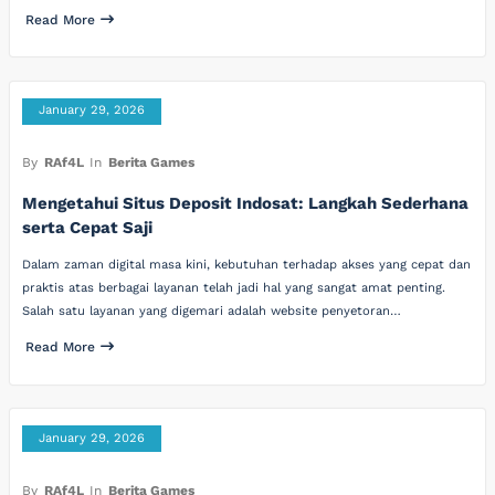
Read More
January 29, 2026
By
RAf4L
In
Berita Games
Mengetahui Situs Deposit Indosat: Langkah Sederhana
serta Cepat Saji
Dalam zaman digital masa kini, kebutuhan terhadap akses yang cepat dan
praktis atas berbagai layanan telah jadi hal yang sangat amat penting.
Salah satu layanan yang digemari adalah website penyetoran…
Read More
January 29, 2026
By
RAf4L
In
Berita Games