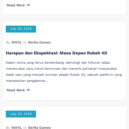
Read More
July 30, 2026
By
RAf4L
In
Berita Games
Harapan dan Ekspektasi: Masa Depan Rubah 4D
Dalam dunia yang terus berkembang, teknologi dan hiburan selalu
menemukan cara untuk berinovasi dan menarik perhatian masyarakat.
Salah satu yang menjadi sorotan adalah Rubah 4D, sebuah platform yang
menawarkan pengalaman…
Read More
July 30, 2026
By
RAf4L
In
Berita Games