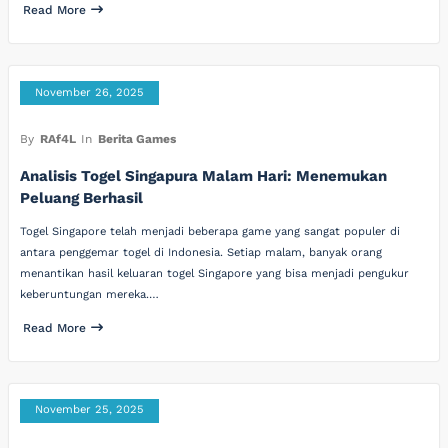
Read More
November 26, 2025
By
RAf4L
In
Berita Games
Analisis Togel Singapura Malam Hari: Menemukan
Peluang Berhasil
Togel Singapore telah menjadi beberapa game yang sangat populer di
antara penggemar togel di Indonesia. Setiap malam, banyak orang
menantikan hasil keluaran togel Singapore yang bisa menjadi pengukur
keberuntungan mereka.…
Read More
November 25, 2025