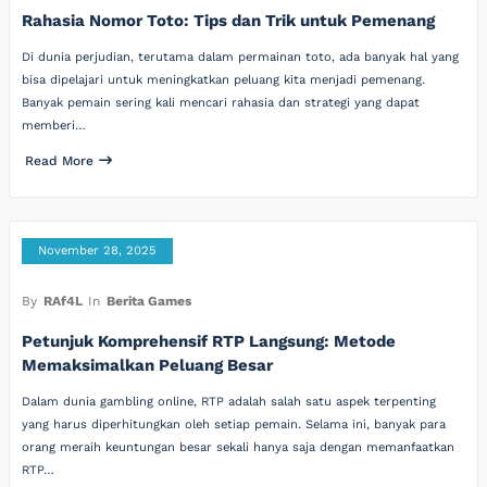
Rahasia Nomor Toto: Tips dan Trik untuk Pemenang
Di dunia perjudian, terutama dalam permainan toto, ada banyak hal yang
bisa dipelajari untuk meningkatkan peluang kita menjadi pemenang.
Banyak pemain sering kali mencari rahasia dan strategi yang dapat
memberi…
Read More
November 28, 2025
By
RAf4L
In
Berita Games
Petunjuk Komprehensif RTP Langsung: Metode
Memaksimalkan Peluang Besar
Dalam dunia gambling online, RTP adalah salah satu aspek terpenting
yang harus diperhitungkan oleh setiap pemain. Selama ini, banyak para
orang meraih keuntungan besar sekali hanya saja dengan memanfaatkan
RTP…