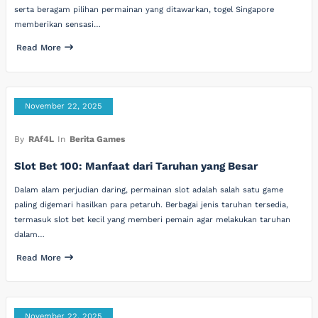
serta beragam pilihan permainan yang ditawarkan, togel Singapore
memberikan sensasi…
Read More
November 22, 2025
By
RAf4L
In
Berita Games
Slot Bet 100: Manfaat dari Taruhan yang Besar
Dalam alam perjudian daring, permainan slot adalah salah satu game
paling digemari hasilkan para petaruh. Berbagai jenis taruhan tersedia,
termasuk slot bet kecil yang memberi pemain agar melakukan taruhan
dalam…
Read More
November 22, 2025