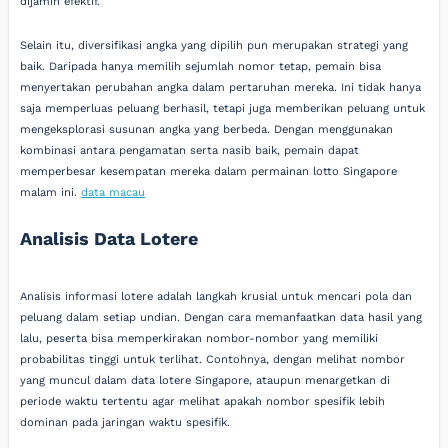
dijamin efektif.
Selain itu, diversifikasi angka yang dipilih pun merupakan strategi yang
baik. Daripada hanya memilih sejumlah nomor tetap, pemain bisa
menyertakan perubahan angka dalam pertaruhan mereka. Ini tidak hanya
saja memperluas peluang berhasil, tetapi juga memberikan peluang untuk
mengeksplorasi susunan angka yang berbeda. Dengan menggunakan
kombinasi antara pengamatan serta nasib baik, pemain dapat
memperbesar kesempatan mereka dalam permainan lotto Singapore
malam ini.
data macau
Analisis Data Lotere
Analisis informasi lotere adalah langkah krusial untuk mencari pola dan
peluang dalam setiap undian. Dengan cara memanfaatkan data hasil yang
lalu, peserta bisa memperkirakan nombor-nombor yang memiliki
probabilitas tinggi untuk terlihat. Contohnya, dengan melihat nombor
yang muncul dalam data lotere Singapore, ataupun menargetkan di
periode waktu tertentu agar melihat apakah nombor spesifik lebih
dominan pada jaringan waktu spesifik.