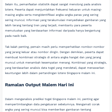
Selain itu, pemanfaatan statistik dapat sangat menolong pada analisis
lotere. Peserta dapat menjumlahkan frekuensi keluaran untuk masing-
masing angka serta mengidentifikasi angka-angka panas yang sering
sering muncul. Informasi yang terakumulasi menyediakan gambaran yang
lebih terang tentang tren yang terjadi, membantu para peserta
memutuskan yang berdasarkan informasi daripada hanya bergantung
pada nasib baik.
Tak kalah penting, pemain masih perlu memperhatikan nombor-nombor
yang jarang keluar atau nombor dingin. Dengan demikian, peserta dapat
membuat kombinasi strategis di antara angka hangat dan yang jarang
muncul untuk menambah kesempatan menang. Kombinasi yang strategis,
yang berdasarkan analisis data togel yang mendetail, dapat menawarkan
keuntungan lebih dalam pertandingan lotere Singapore malam ini.
Ramalan Output Malem Hari Ini
Dalam menganalisis prediksi togel Singapore malem ini, penting agar
mempertimbangkan data pengeluaran sebelumnya. Mengamati corak
angka yang sering muncul bisa memberikan gambaran tentang