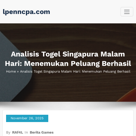
Skip
lpenncpa.com
to
content
Analisis Togel Singapura Malam
Hari: Menemukan Peluang Berhasil
Home
»
Analisis Togel Singapura Malam Hari: Menemukan Peluang Berhasil
November 26, 2025
By
RAf4L
In
Berita Games