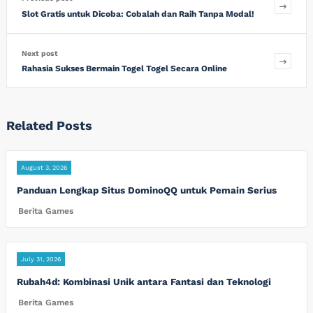
Slot Gratis untuk Dicoba: Cobalah dan Raih Tanpa Modal!
Next post
Rahasia Sukses Bermain Togel Togel Secara Online
Related Posts
August 3, 2026
Panduan Lengkap Situs DominoQQ untuk Pemain Serius
Berita Games
July 31, 2026
Rubah4d: Kombinasi Unik antara Fantasi dan Teknologi
Berita Games