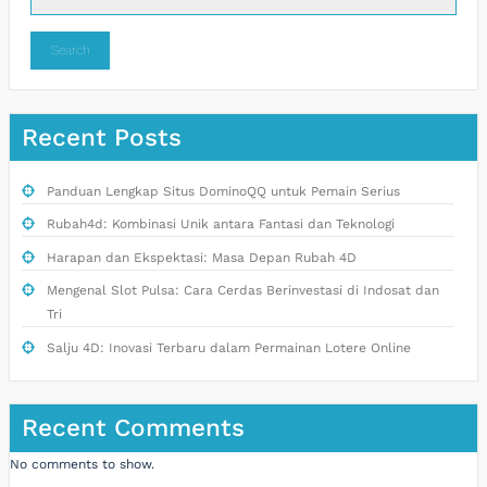
Search
Recent Posts
Panduan Lengkap Situs DominoQQ untuk Pemain Serius
Rubah4d: Kombinasi Unik antara Fantasi dan Teknologi
Harapan dan Ekspektasi: Masa Depan Rubah 4D
Mengenal Slot Pulsa: Cara Cerdas Berinvestasi di Indosat dan
Tri
Salju 4D: Inovasi Terbaru dalam Permainan Lotere Online
Recent Comments
No comments to show.