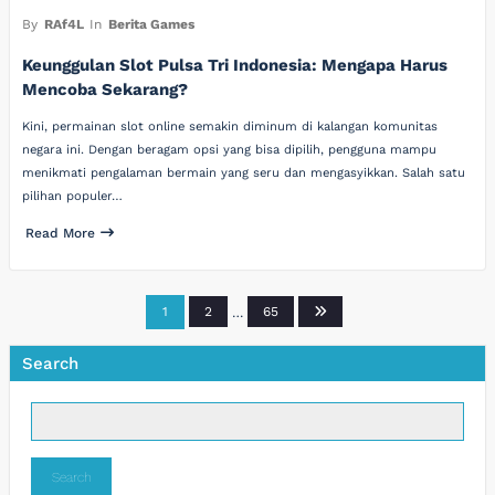
By
RAf4L
In
Berita Games
Keunggulan Slot Pulsa Tri Indonesia: Mengapa Harus
Mencoba Sekarang?
Kini, permainan slot online semakin diminum di kalangan komunitas
negara ini. Dengan beragam opsi yang bisa dipilih, pengguna mampu
menikmati pengalaman bermain yang seru dan mengasyikkan. Salah satu
pilihan populer…
Read More
Posts
1
2
…
65
pagination
Search
Search