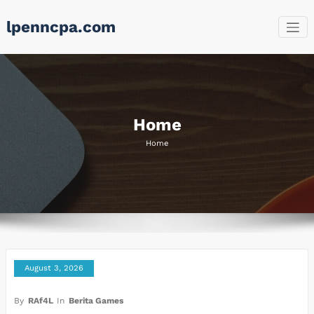
Skip
lpenncpa.com
to
content
Home
Home
August 3, 2026
By
RAf4L
In
Berita Games