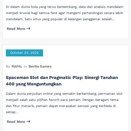
Di dalam dunia bola yang terus berkembang, data dan analisis mendalam
menjadi krusial bagi semua fans agar mengerti pertandingan secara lebih
mendalam. Satu situs yang populer di kalangan penggemar adalah…
Read More
October 23, 2025
By
RAf4L
In
Berita Games
Spaceman Slot dan Pragmatic Play: Sinergi Taruhan
400 yang Menguntungkan
Dalam dunia perjudian online yang semakin berkembang, permainan slot
menjadi salah satu pilihan favorit para pemain. Dengan beragam tema
dan fitur menarik, pemain dapat merasakan sensasi yang berbeda di
setiap…
Read More