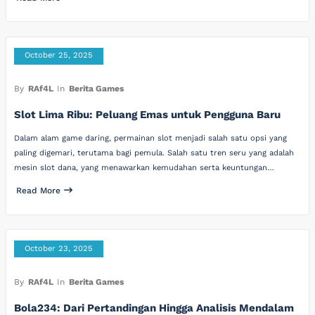
October 25, 2025
By
RAf4L
In
Berita Games
Slot Lima Ribu: Peluang Emas untuk Pengguna Baru
Dalam alam game daring, permainan slot menjadi salah satu opsi yang
paling digemari, terutama bagi pemula. Salah satu tren seru yang adalah
mesin slot dana, yang menawarkan kemudahan serta keuntungan…
Read More
October 23, 2025
By
RAf4L
In
Berita Games
Bola234: Dari Pertandingan Hingga Analisis Mendalam