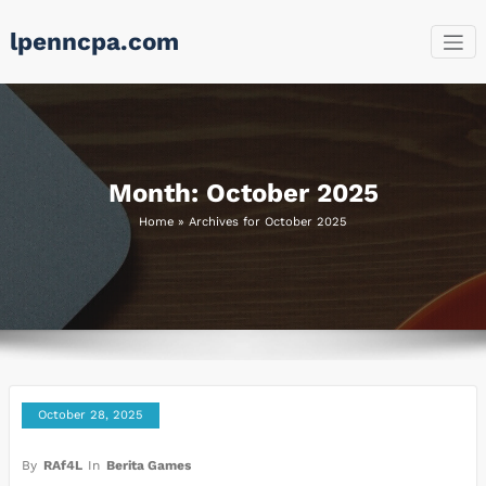
Skip
lpenncpa.com
to
content
Month:
October 2025
Home
»
Archives for October 2025
October 28, 2025
By
RAf4L
In
Berita Games