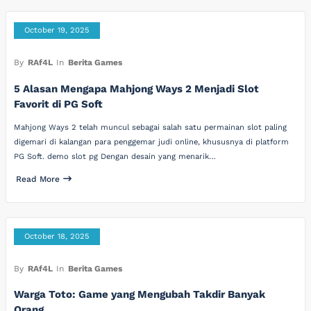
October 19, 2025
By
RAf4L
In
Berita Games
5 Alasan Mengapa Mahjong Ways 2 Menjadi Slot
Favorit di PG Soft
Mahjong Ways 2 telah muncul sebagai salah satu permainan slot paling
digemari di kalangan para penggemar judi online, khususnya di platform
PG Soft. demo slot pg Dengan desain yang menarik…
Read More
October 18, 2025
By
RAf4L
In
Berita Games
Warga Toto: Game yang Mengubah Takdir Banyak
Orang