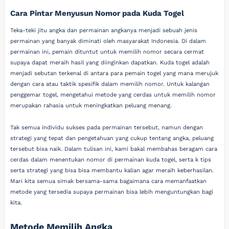
Cara Pintar Menyusun Nomor pada Kuda Togel
Teka-teki jitu angka dan permainan angkanya menjadi sebuah jenis
permainan yang banyak diminati oleh masyarakat Indonesia. Di dalam
permainan ini, pemain dituntut untuk memilih nomor secara cermat
supaya dapat meraih hasil yang diinginkan dapatkan. Kuda togel adalah
menjadi sebutan terkenal di antara para pemain togel yang mana merujuk
dengan cara atau taktik spesifik dalam memilih nomor. Untuk kalangan
penggemar togel, mengetahui metode yang cerdas untuk memilih nomor
merupakan rahasia untuk meningkatkan peluang menang.
Tak semua individu sukses pada permainan tersebut, namun dengan
strategi yang tepat dan pengetahuan yang cukup tentang angka, peluang
tersebut bisa naik. Dalam tulisan ini, kami bakal membahas beragam cara
cerdas dalam menentukan nomor di permainan kuda togel, serta k tips
serta strategi yang bisa bisa membantu kalian agar meraih keberhasilan.
Mari kita semua simak bersama-sama bagaimana cara memanfaatkan
metode yang tersedia supaya permainan bisa lebih menguntungkan bagi
kita.
Metode Memilih Angka