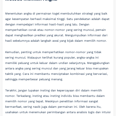
Menentukan angka di permainan togel membutuhkan strategi yang baik
agar kesempatan berhasil maksimal tinggi. Satu pendekatan adalah dapat
dengan mempelajari informasi hasil-hasil yang lalu. Dengan
memperhatikan corak atau nomor-nomor yang sering muncul, pemain
dapat menghasilkan prediksi yang akurat. Mengumpulkan informasi dari
hasil sebelumnya adalah langkah awal yang bijak dalam memilih nomor.
Kemudian, penting untuk memperhatikan nomor-nomor yang tidak
sering muncul. Walaupun terlihat kurang populer, angka-angka ini
memiliki peluang untuk keluar dalam undian selanjutnya. Menggabungkan
antara angka yang sering muncul dan yang jarang keluar bisa merupakan
taktik yang. Cara ini membantu menciptakan kombinasi yang bervariasi,
sehingga memperbesar peluang menang.
Terakhir, jangan lupakan insting dan kepercayaan diri dalam memilih
nomor. Terkadang, insting atau insting individu bisa membantu dalam
memilih nomor yang tepat. Meskipun penelitian informasi sangat
bermanfaat, sering nasib juga dalam permainan ini. Oleh karena itu,
usahakan untuk menemukan perimbangan antara analisis logis dan intuisi