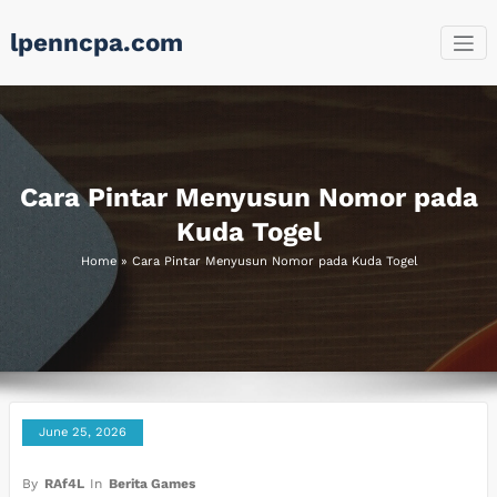
Skip
lpenncpa.com
to
content
Cara Pintar Menyusun Nomor pada
Kuda Togel
Home
»
Cara Pintar Menyusun Nomor pada Kuda Togel
June 25, 2026
By
RAf4L
In
Berita Games