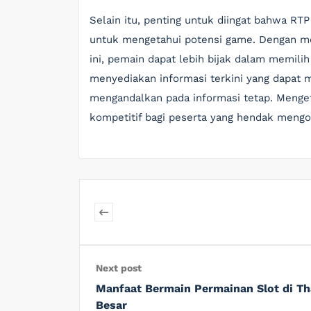
Selain itu, penting untuk diingat bahwa RT
untuk mengetahui potensi game. Dengan me
ini, pemain dapat lebih bijak dalam memili
menyediakan informasi terkini yang dapat m
mengandalkan pada informasi tetap. Menge
kompetitif bagi peserta yang hendak men
Next post
Manfaat Bermain Permainan Slot di Th
Besar