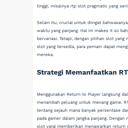
tinggi, misalnya rtp slot pragmatic yang se
Selain itu, crucial untuk diingat bahwasan
waktu yang panjang. Hal ini makes it so ba
bervariasi. Tetapi, dengan pilihan slot yan
slot yang tersedia, para pemain dapat meng
mereka.
Strategi Memanfaatkan RT
Menggunakan Return to Player langsung dal
menambah peluang untuk menang game. RTP
tentang sejauh mana banyak persentase da
pada gamer dalam jangka panjang. Dengan 
slot yang memberikan menawarkan return y