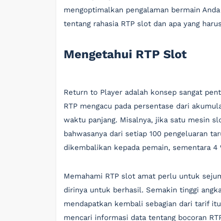
mengoptimalkan pengalaman bermain Anda di 
tentang rahasia RTP slot dan apa yang har
Mengetahui RTP Slot
Return to Player adalah konsep sangat pent
RTP mengacu pada persentase dari akumulas
waktu panjang. Misalnya, jika satu mesin s
bahwasanya dari setiap 100 pengeluaran tar
dikembalikan kepada pemain, sementara 4 %
Memahami RTP slot amat perlu untuk sejum
dirinya untuk berhasil. Semakin tinggi an
mendapatkan kembali sebagian dari tarif it
mencari informasi data tentang bocoran R