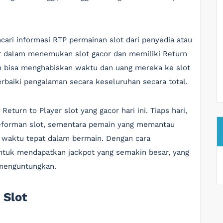
ncari informasi RTP permainan slot dari penyedia atau
r dalam menemukan slot gacor dan memiliki Return
ain bisa menghabiskan waktu dan uang mereka ke slot
rbaiki pengalaman secara keseluruhan secara total.
Return to Player slot yang gacor hari ini. Tiaps hari,
peforman slot, sementara pemain yang memantau
 waktu tepat dalam bermain. Dengan cara
ntuk mendapatkan jackpot yang semakin besar, yang
menguntungkan.
 Slot