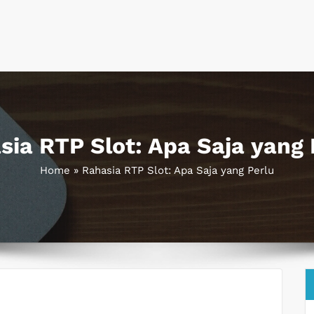
sia RTP Slot: Apa Saja yang 
Home
»
Rahasia RTP Slot: Apa Saja yang Perlu