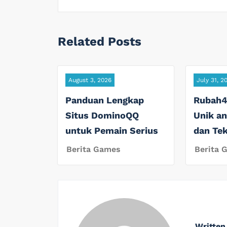
Related Posts
August 3, 2026
July 31, 2
Panduan Lengkap
Rubah4
Situs DominoQQ
Unik an
untuk Pemain Serius
dan Te
Berita Games
Berita 
Written