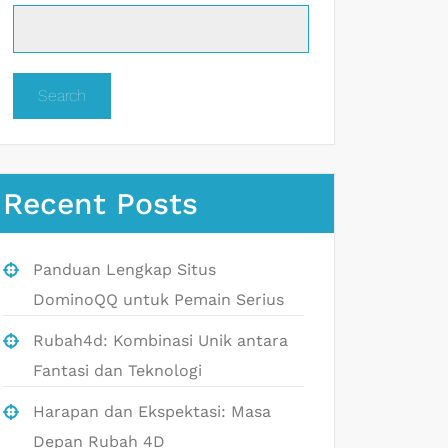
Search
Recent Posts
Panduan Lengkap Situs
DominoQQ untuk Pemain Serius
Rubah4d: Kombinasi Unik antara
Fantasi dan Teknologi
Harapan dan Ekspektasi: Masa
Depan Rubah 4D