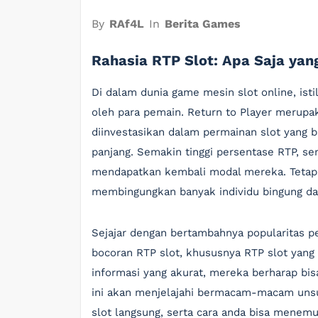
By
RAf4L
In
Berita Games
Rahasia RTP Slot: Apa Saja yan
Di dalam dunia game mesin slot online, isti
oleh para pemain. Return to Player merup
diinvestasikan dalam permainan slot yang 
panjang. Semakin tinggi persentase RTP, s
mendapatkan kembali modal mereka. Tetapi, 
membingungkan banyak individu bingung da
Sejajar dengan bertambahnya popularitas p
bocoran RTP slot, khususnya RTP slot yang 
informasi yang akurat, mereka berharap b
ini akan menjelajahi bermacam-macam unsu
slot langsung, serta cara anda bisa menemu