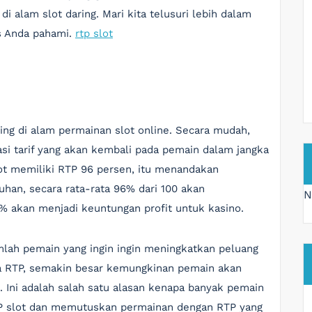
alam slot daring. Mari kita telusuri lebih dalam
us Anda pahami.
rtp slot
ing di alam permainan slot online. Secara mudah,
i tarif yang akan kembali pada pemain dalam jangka
lot memiliki RTP 96 persen, itu menandakan
uhan, secara rata-rata 96% dari 100 akan
N
 akan menjadi keuntungan profit untuk kasino.
lah pemain yang ingin ingin meningkatkan peluang
gka RTP, semakin besar kemungkinan pemain akan
u. Ini adalah salah satu alasan kenapa banyak pemain
TP slot dan memutuskan permainan dengan RTP yang