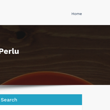
Home
Perlu
Search