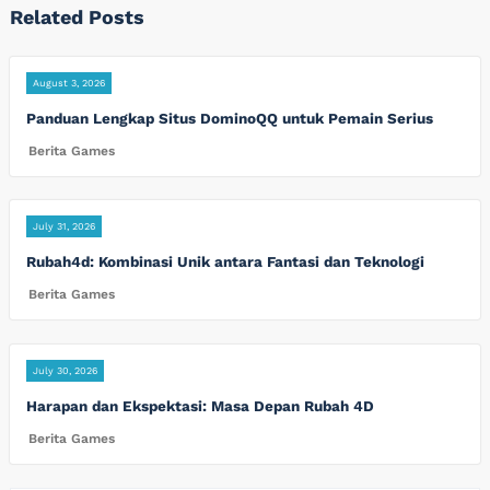
Related Posts
August 3, 2026
Panduan Lengkap Situs DominoQQ untuk Pemain Serius
Berita Games
July 31, 2026
Rubah4d: Kombinasi Unik antara Fantasi dan Teknologi
Berita Games
July 30, 2026
Harapan dan Ekspektasi: Masa Depan Rubah 4D
Berita Games