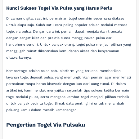
Kunci Sukses Togel Via Pulsa yang Harus Perlu
Di zaman digital saat ini, permainan togel semakin sederhana diakses
untuk siapa saja. Salah satu cara paling populer adalah melalui metode
togel via pulsa. Dengan cara ini, pemain dapat menjalankan transaksi
dengan sangat kilat dan praktis cuma menggunakan pulsa dari
handphone sendiri. Untuk banyak orang, togel pulsa menjadi pilihan yang
menggugah minat dikarenakan kemudahan akses dan kenyamanan
ditawarkannya.
Kembartogel adalah salah satu platform yang terkenal memberikan
layanan togel deposit pulsa, yang memungkinkan pemain agar menikmati
permainan tanpa harus khawatir dengan kas dari uang tunai. Di dalam
artikel ini, kami hendak menyajikan sejumlah tips sukses ketika bermain
togel melalui pulsa, serta mengapa kembar togel menjadi pilihan terbaik
untuk banyak pecinta togel. Simak data penting ini untuk menambah
peluang kamu dalam meraih kemenangan.
Pengertian Togel Via Pulsaku