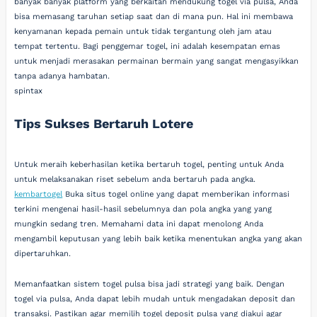
banyak banyak platform yang berkaitan mendukung togel via pulsa, Anda
bisa memasang taruhan setiap saat dan di mana pun. Hal ini membawa
kenyamanan kepada pemain untuk tidak tergantung oleh jam atau
tempat tertentu. Bagi penggemar togel, ini adalah kesempatan emas
untuk menjadi merasakan permainan bermain yang sangat mengasyikkan
tanpa adanya hambatan.
spintax
Tips Sukses Bertaruh Lotere
Untuk meraih keberhasilan ketika bertaruh togel, penting untuk Anda
untuk melaksanakan riset sebelum anda bertaruh pada angka.
kembartogel
Buka situs togel online yang dapat memberikan informasi
terkini mengenai hasil-hasil sebelumnya dan pola angka yang yang
mungkin sedang tren. Memahami data ini dapat menolong Anda
mengambil keputusan yang lebih baik ketika menentukan angka yang akan
dipertaruhkan.
Memanfaatkan sistem togel pulsa bisa jadi strategi yang baik. Dengan
togel via pulsa, Anda dapat lebih mudah untuk mengadakan deposit dan
transaksi. Pastikan agar memilih togel deposit pulsa yang diakui agar