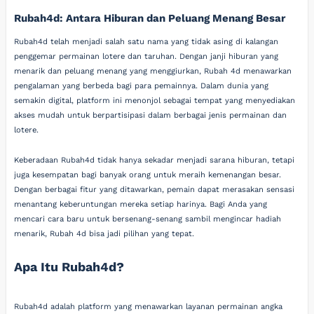
Rubah4d: Antara Hiburan dan Peluang Menang Besar
Rubah4d telah menjadi salah satu nama yang tidak asing di kalangan
penggemar permainan lotere dan taruhan. Dengan janji hiburan yang
menarik dan peluang menang yang menggiurkan, Rubah 4d menawarkan
pengalaman yang berbeda bagi para pemainnya. Dalam dunia yang
semakin digital, platform ini menonjol sebagai tempat yang menyediakan
akses mudah untuk berpartisipasi dalam berbagai jenis permainan dan
lotere.
Keberadaan Rubah4d tidak hanya sekadar menjadi sarana hiburan, tetapi
juga kesempatan bagi banyak orang untuk meraih kemenangan besar.
Dengan berbagai fitur yang ditawarkan, pemain dapat merasakan sensasi
menantang keberuntungan mereka setiap harinya. Bagi Anda yang
mencari cara baru untuk bersenang-senang sambil mengincar hadiah
menarik, Rubah 4d bisa jadi pilihan yang tepat.
Apa Itu Rubah4d?
Rubah4d adalah platform yang menawarkan layanan permainan angka