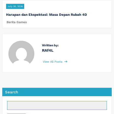
July 30, 2026
Harapan dan Ekspektasi: Masa Depan Rubah 4D
Berita Games
Written by:
RAf4L
View All Posts
Search