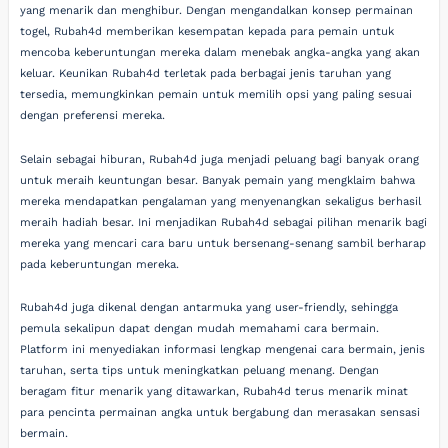
yang menarik dan menghibur. Dengan mengandalkan konsep permainan
togel, Rubah4d memberikan kesempatan kepada para pemain untuk
mencoba keberuntungan mereka dalam menebak angka-angka yang akan
keluar. Keunikan Rubah4d terletak pada berbagai jenis taruhan yang
tersedia, memungkinkan pemain untuk memilih opsi yang paling sesuai
dengan preferensi mereka.
Selain sebagai hiburan, Rubah4d juga menjadi peluang bagi banyak orang
untuk meraih keuntungan besar. Banyak pemain yang mengklaim bahwa
mereka mendapatkan pengalaman yang menyenangkan sekaligus berhasil
meraih hadiah besar. Ini menjadikan Rubah4d sebagai pilihan menarik bagi
mereka yang mencari cara baru untuk bersenang-senang sambil berharap
pada keberuntungan mereka.
Rubah4d juga dikenal dengan antarmuka yang user-friendly, sehingga
pemula sekalipun dapat dengan mudah memahami cara bermain.
Platform ini menyediakan informasi lengkap mengenai cara bermain, jenis
taruhan, serta tips untuk meningkatkan peluang menang. Dengan
beragam fitur menarik yang ditawarkan, Rubah4d terus menarik minat
para pencinta permainan angka untuk bergabung dan merasakan sensasi
bermain.