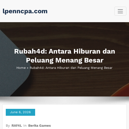
Skip
lpenncpa.com
to
content
Rubah4d: Antara Hiburan dan
Peluang Menang Besar
Home
»
Rubah4d: Antara Hiburan dan Peluang Menang Besar
June 6, 2026
By
RAf4L
In
Berita Games