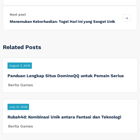
Next post
Menemukan Keberhasilan: Togel Hari Ini yang Sangat Unik
Related Posts
August 3, 2026
Panduan Lengkap Situs DominoQQ untuk Pemain Serius
Berita Games
July 31, 2026
Rubah4d: Kombinasi Unik antara Fantasi dan Teknologi
Berita Games