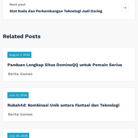
Next post
Slot Kuda dan Perkembangan Teknologi Judi Daring
Related Posts
August 3, 2026
Panduan Lengkap Situs DominoQQ untuk Pemain Serius
Berita Games
July 31, 2026
Rubah4d: Kombinasi Unik antara Fantasi dan Teknologi
Berita Games
July 30, 2026