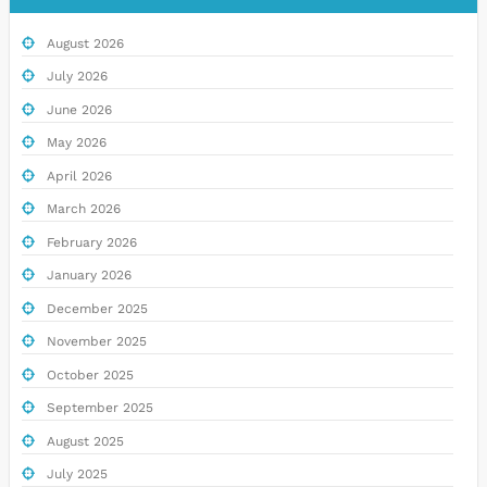
August 2026
July 2026
June 2026
May 2026
April 2026
March 2026
February 2026
January 2026
December 2025
November 2025
October 2025
September 2025
August 2025
July 2025