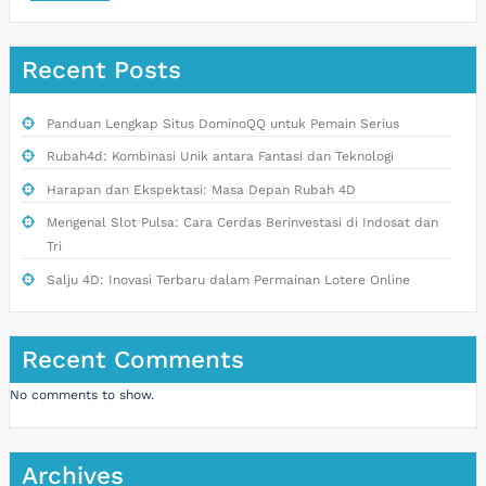
Recent Posts
Panduan Lengkap Situs DominoQQ untuk Pemain Serius
Rubah4d: Kombinasi Unik antara Fantasi dan Teknologi
Harapan dan Ekspektasi: Masa Depan Rubah 4D
Mengenal Slot Pulsa: Cara Cerdas Berinvestasi di Indosat dan
Tri
Salju 4D: Inovasi Terbaru dalam Permainan Lotere Online
Recent Comments
No comments to show.
Archives