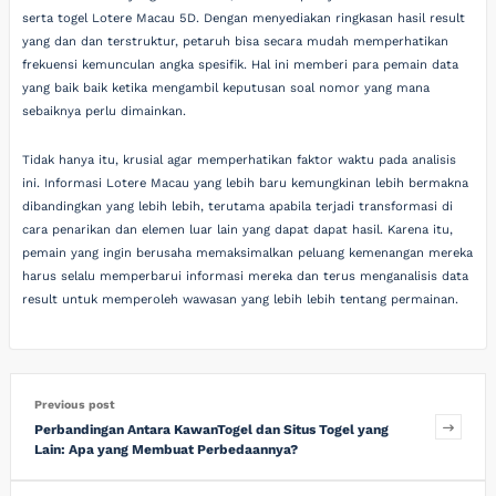
serta togel Lotere Macau 5D. Dengan menyediakan ringkasan hasil result
yang dan dan terstruktur, petaruh bisa secara mudah memperhatikan
frekuensi kemunculan angka spesifik. Hal ini memberi para pemain data
yang baik baik ketika mengambil keputusan soal nomor yang mana
sebaiknya perlu dimainkan.
Tidak hanya itu, krusial agar memperhatikan faktor waktu pada analisis
ini. Informasi Lotere Macau yang lebih baru kemungkinan lebih bermakna
dibandingkan yang lebih lebih, terutama apabila terjadi transformasi di
cara penarikan dan elemen luar lain yang dapat dapat hasil. Karena itu,
pemain yang ingin berusaha memaksimalkan peluang kemenangan mereka
harus selalu memperbarui informasi mereka dan terus menganalisis data
result untuk memperoleh wawasan yang lebih lebih tentang permainan.
Previous post
Perbandingan Antara KawanTogel dan Situs Togel yang
Lain: Apa yang Membuat Perbedaannya?