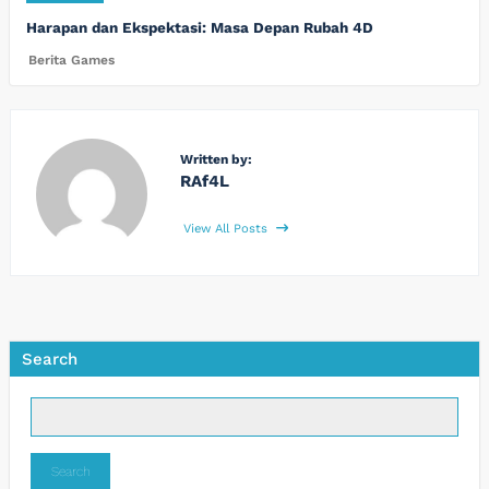
Harapan dan Ekspektasi: Masa Depan Rubah 4D
Berita Games
Written by:
RAf4L
View All Posts
Search
Search