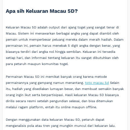
Apa sih Keluaran Macau 5D?
Keluaran Macau 5D adalah output dari ajang togel yang sangat tenar di
Macau. Sistem ini menawarkan berbagai angka yang dapat diambil oleh
pemain untuk memperbesar peluang mereka dalam meraih hadiah. Dalam
permainan ini, pemain harus menebak 5 digit angka dengan benar, yang
biasanya terdiri dari angka nol hingga sembilan. Keluaran ini tersedia
setiap hari, dan informasi tentang keluaran itu sangat dibutuhkan oleh
para petaruh maupun komunitas togel.
Permainan Macau 5D ini memikat banyak orang karena metode
permainannya yang gampang namun menantang.
toto macau 5d
Selain
itu, hadiah yang disediakan lumayan besar, dan membuat semakin banyak
orang ingin ikut serta berpartisipasi. Hasil keluaran Macau 5D biasanya
dirilis secara resmi setelah pengundian selesai, dan bisa ditemukan
melalui ragam platform, entah itu online maupun offline.
Dengan menggunakan data keluaran Macau 5D, petaruh dapat
menganalisis pola atau tren yang mungkin muncul dari keluaran lalu.