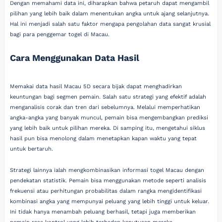
Dengan memahami data ini, diharapkan bahwa petaruh dapat mengambil
pilihan yang lebih baik dalam menentukan angka untuk ajang selanjutnya.
Hal ini menjadi salah satu faktor mengapa pengolahan data sangat krusial
bagi para penggemar togel di Macau.
Cara Menggunakan Data Hasil
Memakai data hasil Macau 5D secara bijak dapat menghadirkan
keuntungan bagi segmen pemain. Salah satu strategi yang efektif adalah
menganalisis corak dan tren dari sebelumnya. Melalui memperhatikan
angka-angka yang banyak muncul, pemain bisa mengembangkan prediksi
yang lebih baik untuk pilihan mereka. Di samping itu, mengetahui siklus
hasil pun bisa menolong dalam menetapkan kapan waktu yang tepat
untuk bertaruh.
Strategi lainnya ialah mengkombinasikan informasi togel Macau dengan
pendekatan statistik. Pemain bisa menggunakan metode seperti analisis
frekuensi atau perhitungan probabilitas dalam rangka mengidentifikasi
kombinasi angka yang mempunyai peluang yang lebih tinggi untuk keluar.
Ini tidak hanya menambah peluang berhasil, tetapi juga memberikan