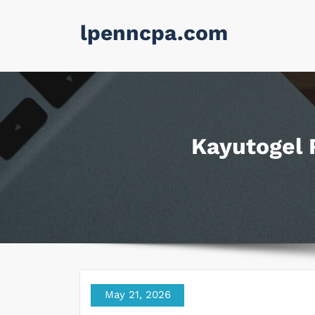
Skip
lpenncpa.com
to
content
Kayutogel 
May 21, 2026