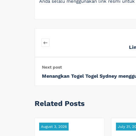
Anda selalu menggunakan link resmi untuk
Li
Next post
Menangkan Togel Togel Sydney menggun
Related Posts
August 3, 2026
July 31, 2