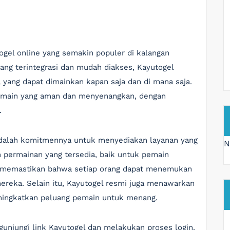
gel online yang semakin populer di kalangan
ang terintegrasi dan mudah diakses, Kayutogel
 yang dapat dimainkan kapan saja dan di mana saja.
rmain yang aman dan menyenangkan, dengan
.
 adalah komitmennya untuk menyediakan layanan yang
N
an permainan yang tersedia, baik untuk pemain
 memastikan bahwa setiap orang dapat menemukan
ereka. Selain itu, Kayutogel resmi juga menawarkan
ningkatkan peluang pemain untuk menang.
njungi link Kayutogel dan melakukan proses login.