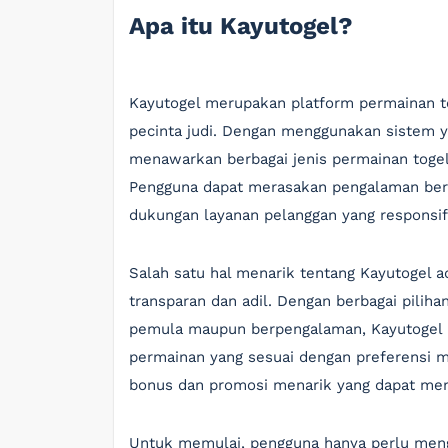
Apa itu Kayutogel?
Kayutogel merupakan platform permainan to
pecinta judi. Dengan menggunakan sistem y
menawarkan berbagai jenis permainan togel
Pengguna dapat merasakan pengalaman be
dukungan layanan pelanggan yang responsif
Salah satu hal menarik tentang Kayutogel
transparan dan adil. Dengan berbagai pilih
pemula maupun berpengalaman, Kayutogel
permainan yang sesuai dengan preferensi m
bonus dan promosi menarik yang dapat me
Untuk memulai, pengguna hanya perlu mengu