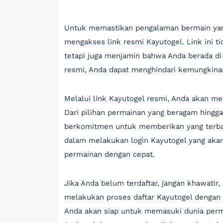
Untuk memastikan pengalaman bermain yan
mengakses link resmi Kayutogel. Link ini 
tetapi juga menjamin bahwa Anda berada di 
resmi, Anda dapat menghindari kemungkinan
Melalui link Kayutogel resmi, Anda akan me
Dari pilihan permainan yang beragam hingg
berkomitmen untuk memberikan yang terbai
dalam melakukan login Kayutogel yang a
permainan dengan cepat.
Jika Anda belum terdaftar, jangan khawatir,
melakukan proses daftar Kayutogel dengan 
Anda akan siap untuk memasuki dunia perm