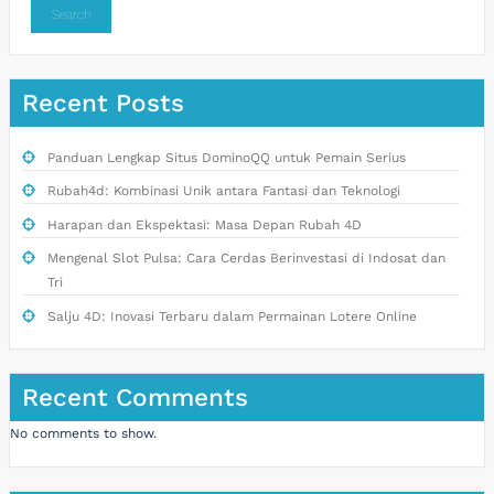
Search
Recent Posts
Panduan Lengkap Situs DominoQQ untuk Pemain Serius
Rubah4d: Kombinasi Unik antara Fantasi dan Teknologi
Harapan dan Ekspektasi: Masa Depan Rubah 4D
Mengenal Slot Pulsa: Cara Cerdas Berinvestasi di Indosat dan
Tri
Salju 4D: Inovasi Terbaru dalam Permainan Lotere Online
Recent Comments
No comments to show.