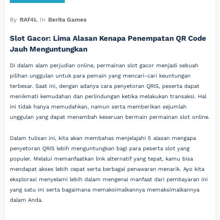
By
RAf4L
In
Berita Games
Slot Gacor: Lima Alasan Kenapa Penempatan QR Code
Jauh Menguntungkan
Di dalam alam perjudian online, permainan slot gacor menjadi sebuah
pilihan unggulan untuk para pemain yang mencari-cari keuntungan
terbesar. Saat ini, dengan adanya cara penyetoran QRIS, peserta dapat
menikmati kemudahan dan perlindungan ketika melakukan transaksi. Hal
ini tidak hanya memudahkan, namun serta memberikan sejumlah
unggulan yang dapat menambah keseruan bermain permainan slot online.
Dalam tulisan ini, kita akan membahas menjelajahi 5 alasan mengapa
penyetoran QRIS lebih menguntungkan bagi para peserta slot yang
populer. Melalui memanfaatkan link alternatif yang tepat, kamu bisa
mendapat akses lebih cepat serta berbagai penawaran menarik. Ayo kita
eksplorasi menyelami lebih dalam mengenai manfaat dari pembayaran ini
yang satu ini serta bagaimana memaksimalkannya memaksimalkannya
dalam Anda.