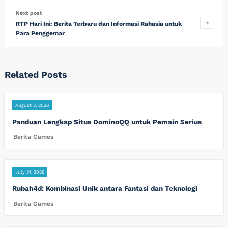
Next post
RTP Hari Ini: Berita Terbaru dan Informasi Rahasia untuk
Para Penggemar
Related Posts
August 3, 2026
Panduan Lengkap Situs DominoQQ untuk Pemain Serius
Berita Games
July 31, 2026
Rubah4d: Kombinasi Unik antara Fantasi dan Teknologi
Berita Games