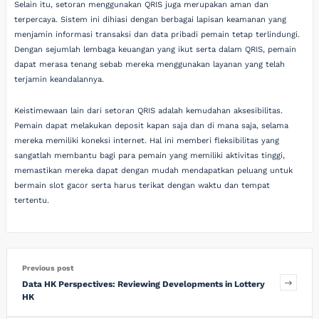
Selain itu, setoran menggunakan QRIS juga merupakan aman dan
terpercaya. Sistem ini dihiasi dengan berbagai lapisan keamanan yang
menjamin informasi transaksi dan data pribadi pemain tetap terlindungi.
Dengan sejumlah lembaga keuangan yang ikut serta dalam QRIS, pemain
dapat merasa tenang sebab mereka menggunakan layanan yang telah
terjamin keandalannya.
Keistimewaan lain dari setoran QRIS adalah kemudahan aksesibilitas.
Pemain dapat melakukan deposit kapan saja dan di mana saja, selama
mereka memiliki koneksi internet. Hal ini memberi fleksibilitas yang
sangatlah membantu bagi para pemain yang memiliki aktivitas tinggi,
memastikan mereka dapat dengan mudah mendapatkan peluang untuk
bermain slot gacor serta harus terikat dengan waktu dan tempat
tertentu.
Previous post
Data HK Perspectives: Reviewing Developments in Lottery
HK