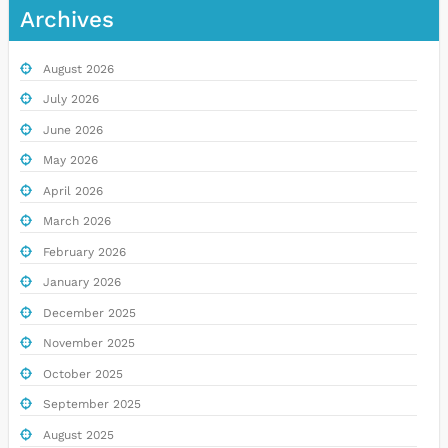
Archives
August 2026
July 2026
June 2026
May 2026
April 2026
March 2026
February 2026
January 2026
December 2025
November 2025
October 2025
September 2025
August 2025