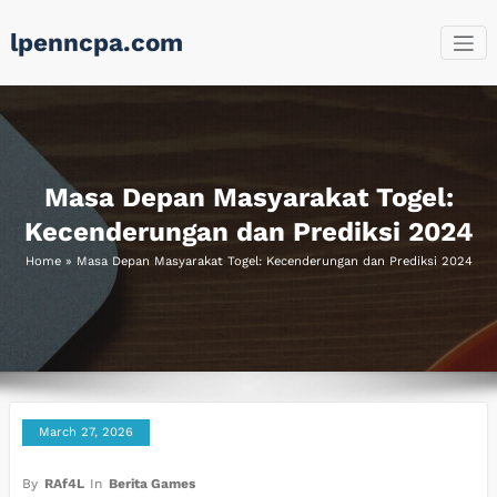
Skip
lpenncpa.com
to
content
Masa Depan Masyarakat Togel:
Kecenderungan dan Prediksi 2024
Home
»
Masa Depan Masyarakat Togel: Kecenderungan dan Prediksi 2024
March 27, 2026
By
RAf4L
In
Berita Games