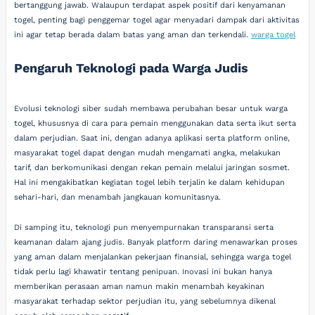
bertanggung jawab. Walaupun terdapat aspek positif dari kenyamanan
togel, penting bagi penggemar togel agar menyadari dampak dari aktivitas
ini agar tetap berada dalam batas yang aman dan terkendali.
warga togel
Pengaruh Teknologi pada Warga Judis
Evolusi teknologi siber sudah membawa perubahan besar untuk warga
togel, khususnya di cara para pemain menggunakan data serta ikut serta
dalam perjudian. Saat ini, dengan adanya aplikasi serta platform online,
masyarakat togel dapat dengan mudah mengamati angka, melakukan
tarif, dan berkomunikasi dengan rekan pemain melalui jaringan sosmet.
Hal ini mengakibatkan kegiatan togel lebih terjalin ke dalam kehidupan
sehari-hari, dan menambah jangkauan komunitasnya.
Di samping itu, teknologi pun menyempurnakan transparansi serta
keamanan dalam ajang judis. Banyak platform daring menawarkan proses
yang aman dalam menjalankan pekerjaan finansial, sehingga warga togel
tidak perlu lagi khawatir tentang penipuan. Inovasi ini bukan hanya
memberikan perasaan aman namun makin menambah keyakinan
masyarakat terhadap sektor perjudian itu, yang sebelumnya dikenal