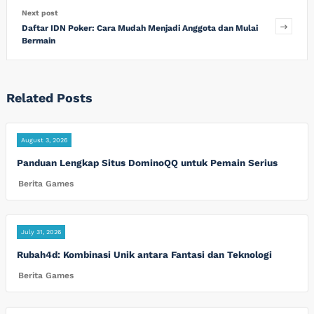
Next post
Daftar IDN Poker: Cara Mudah Menjadi Anggota dan Mulai
Bermain
Related Posts
August 3, 2026
Panduan Lengkap Situs DominoQQ untuk Pemain Serius
Berita Games
July 31, 2026
Rubah4d: Kombinasi Unik antara Fantasi dan Teknologi
Berita Games