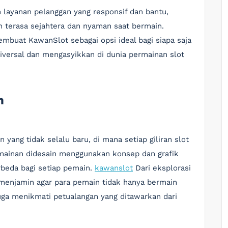
 layanan pelanggan yang responsif dan bantu,
 terasa sejahtera dan nyaman saat bermain.
buat KawanSlot sebagai opsi ideal bagi siapa saja
niversal dan mengasyikkan di dunia permainan slot
n
ng tidak selalu baru, di mana setiap giliran slot
mainan didesain menggunakan konsep dan grafik
beda bagi setiap pemain.
kawanslot
Dari eksplorasi
i menjamin agar para pemain tidak hanya bermain
uga menikmati petualangan yang ditawarkan dari