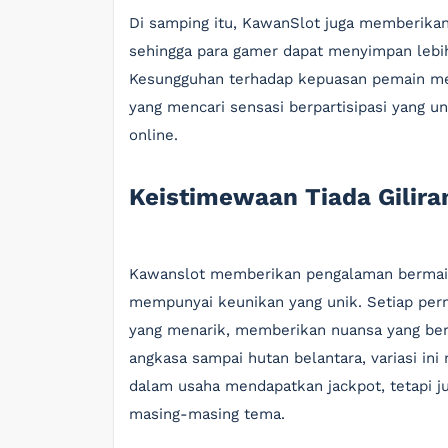
Di samping itu, KawanSlot juga memberikan
sehingga para gamer dapat menyimpan lebih
Kesungguhan terhadap kepuasan pemain mem
yang mencari sensasi berpartisipasi yang u
online.
Keistimewaan Tiada Gilira
Kawanslot memberikan pengalaman bermain ya
mempunyai keunikan yang unik. Setiap per
yang menarik, memberikan nuansa yang ber
angkasa sampai hutan belantara, variasi in
dalam usaha mendapatkan jackpot, tetapi j
masing-masing tema.