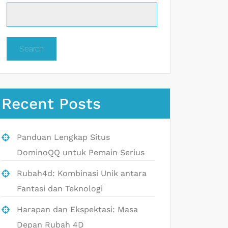
Search
Recent Posts
Panduan Lengkap Situs
DominoQQ untuk Pemain Serius
Rubah4d: Kombinasi Unik antara
Fantasi dan Teknologi
Harapan dan Ekspektasi: Masa
Depan Rubah 4D