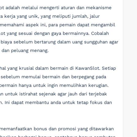
lot adalah melalui mengerti aturan dan mekanisme
 kerja yang unik, yang meliputi jumlah, jalur
n memahami aspek ini, para pemain dapat mengambil
lot yang sesuai dengan gaya bermainnya. Cobalah
biaya sebelum bertarung dalam uang sungguhan agar
 dan peluang menang.
al yang krusial dalam bermain di KawanSlot. Setiap
p sebelum memulai bermain dan berpegang pada
 bermain hanya untuk ingin memulihkan kerugian.
 untuk istirahat sejenak agar jauh dari terjebak
. Ini dapat membantu anda untuk tetap fokus dan
a memanfaatkan bonus dan promosi yang ditawarkan