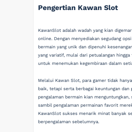
Pengertian Kawan Slot
KawanSlot adalah wadah yang kian digemari
online. Dengan menyediakan segudang ops
bermain yang unik dan dipenuhi kesenanga
yang variatif, mulai dari petualangan hingg
untuk menemukan kegembiraan dalam setia
Melalui Kawan Slot, para gamer tidak hany
baik, tetapi serta berbagai keuntungan da
pengalaman bermain kian menguntungkan, 
sambil pengalaman permainan favorit mere
KawanSlot sukses menarik minat banyak sek
berpengalaman sebelumnya.