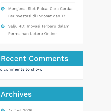
Mengenal Slot Pulsa: Cara Cerdas
Berinvestasi di Indosat dan Tri
Salju 4D: Inovasi Terbaru dalam
Permainan Lotere Online
Recent Comments
o comments to show.
Archives
August 2026