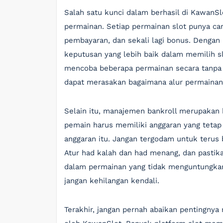
Salah satu kunci dalam berhasil di KawanS
permainan. Setiap permainan slot punya cara
pembayaran, dan sekali lagi bonus. Denga
keputusan yang lebih baik dalam memilih s
mencoba beberapa permainan secara tanpa 
dapat merasakan bagaimana alur permainan
Selain itu, manajemen bankroll merupakan h
pemain harus memiliki anggaran yang teta
anggaran itu. Jangan tergodam untuk terus
Atur had kalah dan had menang, dan pastikan
dalam permainan yang tidak menguntungkan
jangan kehilangan kendali.
Terakhir, jangan pernah abaikan pentingny