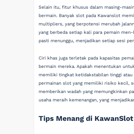
Selain itu, fitur khusus dalam masing-ma
bermain. Banyak slot pada Kawanslot memilik
multipliers, yang berpotensi merubah jala
yang berbeda setiap kali para pemain men-k
pasti menunggu, menjadikan setiap sesi pe
Ciri khas juga terletak pada kapasitas pema
bermain mereka. Apakah menentukan untuk
memiliki tingkat ketidakstabilan tinggi at
permainan slot yang memiliki risiko kecil, 
memberikan wadah yang memungkinkan par
usaha meraih kemenangan, yang menjadikan 
Tips Menang di KawanSlot