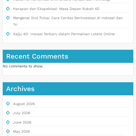
Harapan dan Ekspektasi: Masa Depan Rubah 4D
Mengenal Slot Pulsa: Cara Cerdas Berinvestasi di Indosat dan
Tri
Salju 4D: Inovasi Terbaru dalam Permainan Lotere Online
Recent Comments
No comments to show.
Archives
August 2026
July 2026
June 2026
May 2026