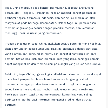
Togel China merujuk pada bentuk permainan judi tebak angka yang
berasal dari Tiongkok. Permainan ini telah menjadi sangat populer di
berbagai negara, termasuk Indonesia, dan sering kali dimainkan oleh
masyarakat pada berbagai kesempatan. Dalam togel ini, pemain akan
memilih angka-angka sesuai dengan prediksi mereka, dan kemudian
menunggu hasil keluaran yang diumumkan.
Proses pengeluaran togel China dilakukan secara rutin, di mana hasilnya
akan diumumkan secara langsung. Hasil ini biasanya didapat dari data
yang diambil dari pengundian resmi, dan sangat dinantikan oleh para
pemain. Setiap hasil keluaran memiliki data yang jelas, sehingga pemain
dapat menganalisis dan mempelajari pola angka yang keluar sebelumnya.
Selain itu, togel China juga seringkali diadakan dalam bentuk live draw, di
mana hasil pengundian bisa disaksikan secara langsung. Hal ini
menambah ketegangan dan keseruan tersendiri bagi para penggemar
togel, karena mereka dapat melihat hasil keluaran secara real-time.
Partisipasi dalam togel China menciptakan komunitas yang saling
berinteraksi dan berbagi informasi mengenai prediksi dan strategi
bermain.