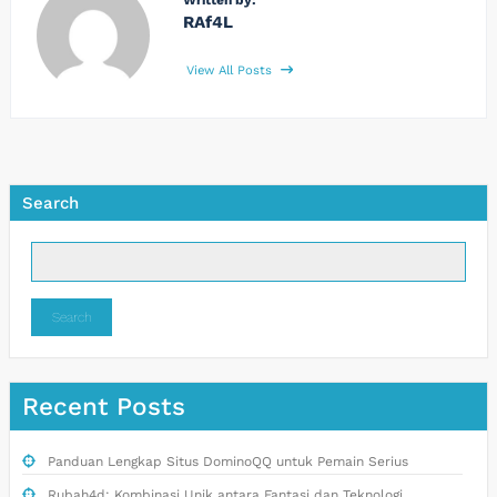
RAf4L
View All Posts
Search
Search
Recent Posts
Panduan Lengkap Situs DominoQQ untuk Pemain Serius
Rubah4d: Kombinasi Unik antara Fantasi dan Teknologi