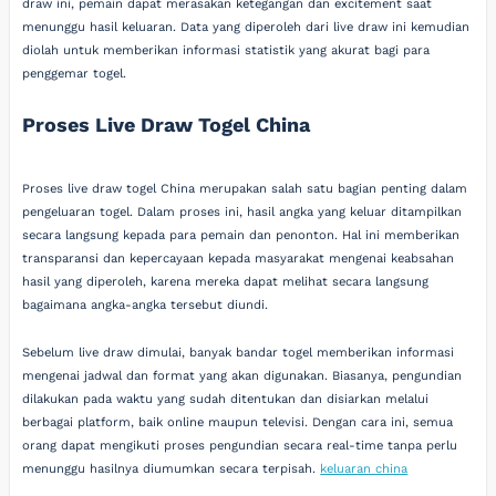
draw ini, pemain dapat merasakan ketegangan dan excitement saat
menunggu hasil keluaran. Data yang diperoleh dari live draw ini kemudian
diolah untuk memberikan informasi statistik yang akurat bagi para
penggemar togel.
Proses Live Draw Togel China
Proses live draw togel China merupakan salah satu bagian penting dalam
pengeluaran togel. Dalam proses ini, hasil angka yang keluar ditampilkan
secara langsung kepada para pemain dan penonton. Hal ini memberikan
transparansi dan kepercayaan kepada masyarakat mengenai keabsahan
hasil yang diperoleh, karena mereka dapat melihat secara langsung
bagaimana angka-angka tersebut diundi.
Sebelum live draw dimulai, banyak bandar togel memberikan informasi
mengenai jadwal dan format yang akan digunakan. Biasanya, pengundian
dilakukan pada waktu yang sudah ditentukan dan disiarkan melalui
berbagai platform, baik online maupun televisi. Dengan cara ini, semua
orang dapat mengikuti proses pengundian secara real-time tanpa perlu
menunggu hasilnya diumumkan secara terpisah.
keluaran china