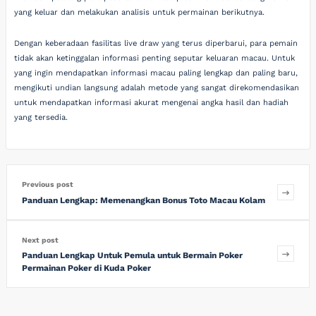
yang keluar dan melakukan analisis untuk permainan berikutnya.
Dengan keberadaan fasilitas live draw yang terus diperbarui, para pemain
tidak akan ketinggalan informasi penting seputar keluaran macau. Untuk
yang ingin mendapatkan informasi macau paling lengkap dan paling baru,
mengikuti undian langsung adalah metode yang sangat direkomendasikan
untuk mendapatkan informasi akurat mengenai angka hasil dan hadiah
yang tersedia.
Previous post
Panduan Lengkap: Memenangkan Bonus Toto Macau Kolam
Next post
Panduan Lengkap Untuk Pemula untuk Bermain Poker
Permainan Poker di Kuda Poker