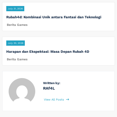
July 31, 2026
Rubah4d: Kombinasi Unik antara Fantasi dan Teknologi
Berita Games
July 30, 2026
Harapan dan Ekspektasi: Masa Depan Rubah 4D
Berita Games
Written by:
RAf4L
View All Posts