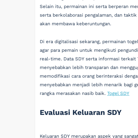
Selain itu, permainan ini serta berperan m
serta berkolaborasi pengalaman, dan takti
akan membawa keberuntungan.
Di era digitalisasi sekarang, permainan tog
agar para pemain untuk mengikuti pengund
real-time. Data SDY serta informasi terkai
menyebabkan lebih transparan dan mengguga
memodifikasi cara orang berinteraksi denga
menyebabkan menjadi lebih menarik bagi g
rangka merasakan nasib baik.
Togel SDY
Evaluasi Keluaran SDY
Keluaran SDY merupakan aspek yang sangat 