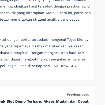
 membandingkan hasil tersebut dengan prediksi yang
 taktik yang diterapkan. Melalui cara ini, partisipan
tetapi menerapkan strategi analitis yang dapat
kuti dengan berita terupdate mengenai Togel Sidney
 data yang tepercaya bisanya memberikan wawasan
dapat diterapkan. Dengan mengerti tren hasil SDY
tisipan dapat mengoptimalkan pengalaman bermain
peluang sukses di setiap sesi Live Draw SDY.
Previous post
ink Slot Demo Terbaru: Akses Mudah dan Cepat