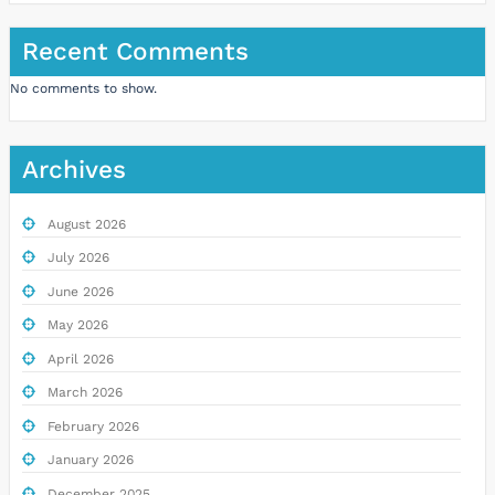
Recent Comments
No comments to show.
Archives
August 2026
July 2026
June 2026
May 2026
April 2026
March 2026
February 2026
January 2026
December 2025