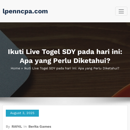
Skip
lpenncpa.com
to
content
Ikuti Live Togel SDY pada hari ini:
Apa yang Perlu Diketahui?
Home
»
Ikuti Live Togel SDY pada hari ini: Apa yang Perlu Diketahui?
August 3, 2025
By
RAf4L
In
Berita Games