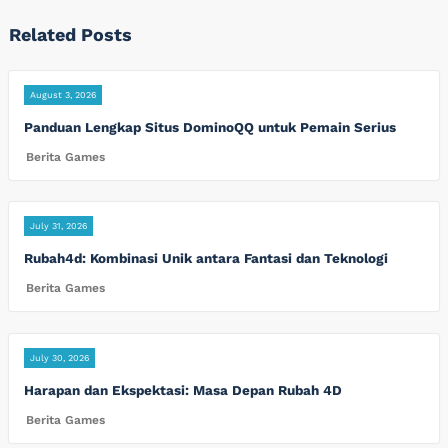
Related Posts
August 3, 2026
Panduan Lengkap Situs DominoQQ untuk Pemain Serius
Berita Games
July 31, 2026
Rubah4d: Kombinasi Unik antara Fantasi dan Teknologi
Berita Games
July 30, 2026
Harapan dan Ekspektasi: Masa Depan Rubah 4D
Berita Games