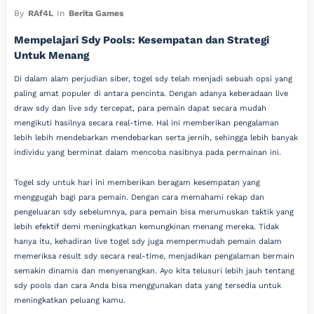
By
RAf4L
In
Berita Games
Mempelajari Sdy Pools: Kesempatan dan Strategi
Untuk Menang
Di dalam alam perjudian siber, togel sdy telah menjadi sebuah opsi yang
paling amat populer di antara pencinta. Dengan adanya keberadaan live
draw sdy dan live sdy tercepat, para pemain dapat secara mudah
mengikuti hasilnya secara real-time. Hal ini memberikan pengalaman
lebih lebih mendebarkan mendebarkan serta jernih, sehingga lebih banyak
individu yang berminat dalam mencoba nasibnya pada permainan ini.
Togel sdy untuk hari ini memberikan beragam kesempatan yang
menggugah bagi para pemain. Dengan cara memahami rekap dan
pengeluaran sdy sebelumnya, para pemain bisa merumuskan taktik yang
lebih efektif demi meningkatkan kemungkinan menang mereka. Tidak
hanya itu, kehadiran live togel sdy juga mempermudah pemain dalam
memeriksa result sdy secara real-time, menjadikan pengalaman bermain
semakin dinamis dan menyenangkan. Ayo kita telusuri lebih jauh tentang
sdy pools dan cara Anda bisa menggunakan data yang tersedia untuk
meningkatkan peluang kamu.