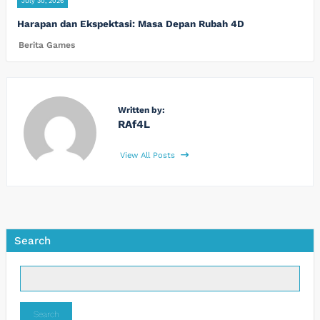
July 30, 2026
Harapan dan Ekspektasi: Masa Depan Rubah 4D
Berita Games
Written by:
RAf4L
View All Posts
Search
Search