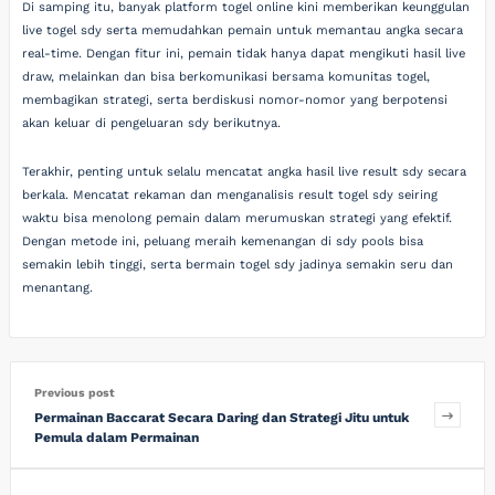
Di samping itu, banyak platform togel online kini memberikan keunggulan
live togel sdy serta memudahkan pemain untuk memantau angka secara
real-time. Dengan fitur ini, pemain tidak hanya dapat mengikuti hasil live
draw, melainkan dan bisa berkomunikasi bersama komunitas togel,
membagikan strategi, serta berdiskusi nomor-nomor yang berpotensi
akan keluar di pengeluaran sdy berikutnya.
Terakhir, penting untuk selalu mencatat angka hasil live result sdy secara
berkala. Mencatat rekaman dan menganalisis result togel sdy seiring
waktu bisa menolong pemain dalam merumuskan strategi yang efektif.
Dengan metode ini, peluang meraih kemenangan di sdy pools bisa
semakin lebih tinggi, serta bermain togel sdy jadinya semakin seru dan
menantang.
Previous post
Permainan Baccarat Secara Daring dan Strategi Jitu untuk
Pemula dalam Permainan