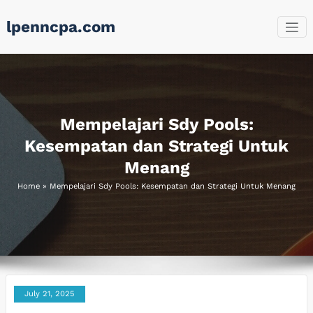
Skip
lpenncpa.com
to
content
Mempelajari Sdy Pools:
Kesempatan dan Strategi Untuk
Menang
Home
»
Mempelajari Sdy Pools: Kesempatan dan Strategi Untuk Menang
July 21, 2025