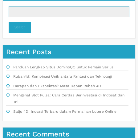
Search
Recent Posts
Panduan Lengkap Situs DominoQQ untuk Pemain Serius
Rubah4d: Kombinasi Unik antara Fantasi dan Teknologi
Harapan dan Ekspektasi: Masa Depan Rubah 4D
Mengenal Slot Pulsa: Cara Cerdas Berinvestasi di Indosat dan
Tri
Salju 4D: Inovasi Terbaru dalam Permainan Lotere Online
Recent Comments