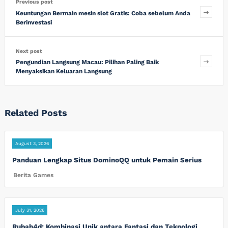
Previous post
Keuntungan Bermain mesin slot Gratis: Coba sebelum Anda
Berinvestasi
Next post
Pengundian Langsung Macau: Pilihan Paling Baik
Menyaksikan Keluaran Langsung
Related Posts
August 3, 2026
Panduan Lengkap Situs DominoQQ untuk Pemain Serius
Berita Games
July 31, 2026
Rubah4d: Kombinasi Unik antara Fantasi dan Teknologi